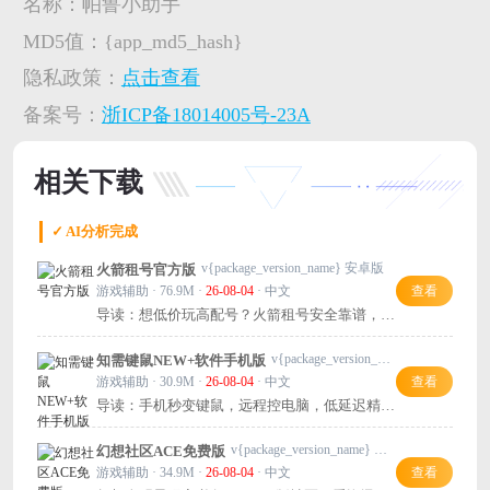
名称：
帕鲁小助手
MD5值：
{app_md5_hash}
隐私政策：
点击查看
备案号：
浙ICP备18014005号-23A
相关下载
✓ AI分析完成
v{package_version_name} 安卓版
火箭租号官方版
游戏辅助 · 76.9M ·
26-08-04
· 中文
查看
导读：想低价玩高配号？火箭租号安全靠谱，热
门游戏随租随玩，推荐试试！
v{package_version_name} 安卓版
知需键鼠NEW+软件手机版
游戏辅助 · 30.9M ·
26-08-04
· 中文
查看
导读：手机秒变键鼠，远程控电脑，低延迟精准
映射，实用又方便！
v{package_version_name} 安卓版
幻想社区ACE免费版
游戏辅助 · 34.9M ·
26-08-04
· 中文
查看