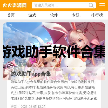
首页
游戏
软件
专题
排行榜
游戏助手app合集
共
款
游戏助手App合集里的软件聚合全网热门游戏的进阶技巧,
英雄出装,副本打法,隐藏任务等实用内容,每日更新限量福
利,注册即送钻石,金币,皮肤,抽卡券等高价值道具,无论是追
求胜利的竞技党,还是享受剧情的休闲玩家,游戏助手App 都
是你手机里的"游戏外挂级"神队友.
更新：2026-08-05 12:27