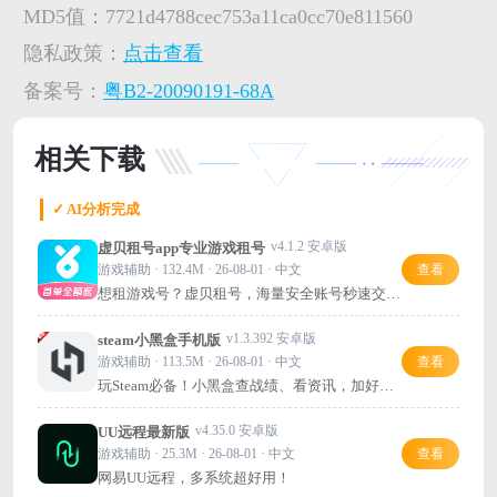
MD5值：
7721d4788cec753a11ca0cc70e811560
隐私政策：
点击查看
备案号：
粤B2-20090191-68A
相关下载
✓ AI分析完成
v4.1.2 安卓版
虚贝租号app专业游戏租号
游戏辅助 · 132.4M · 26-08-01 · 中文
查看
想租游戏号？虚贝租号，海量安全账号秒速交
付，省心又靠谱！
v1.3.392 安卓版
steam小黑盒手机版
游戏辅助 · 113.5M · 26-08-01 · 中文
查看
玩Steam必备！小黑盒查战绩、看资讯，加好友
超方便。
v4.35.0 安卓版
UU远程最新版
游戏辅助 · 25.3M · 26-08-01 · 中文
查看
网易UU远程，多系统超好用！