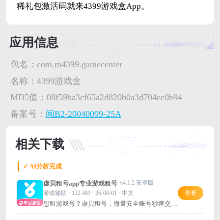
稀礼包激活码就来4399游戏盒App。
应用信息
包名：
com.m4399.gamecenter
名称：
4399游戏盒
MD5值：
08f59ba3cf65a2d820b0a3d704ec0b94
备案号：
闽B2-20040099-25A
相关下载
✓ AI分析完成
v4.1.2 安卓版
虚贝租号app专业游戏租号
游戏辅助 · 132.4M · 26-08-01 · 中文
查看
想租游戏号？虚贝租号，海量安全账号秒速交
付，省心又靠谱！