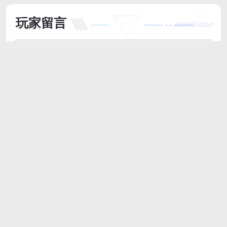
玩家留言
跟帖评论
最新评论
天津 网友
Windows 10
之前游戏闪退烦死了，找客服反馈没想到回得贼快，态度还特
别好，一步一步教我怎么弄，最后完美解决。这售后真的没话
说，用着放心多了。
2026/6/9 11:31:42
支持
(
0
)
盖楼(回复)
返回顶部
访问电脑版