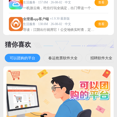
生活服务 · 157.0M · 26-08-02 · 中文
查看
一机游云南，吃住行玩全搞定，出门带这一个就
够了！
v1.9.30 最新版
全澄通app客户端
生活服务 · 138.6M · 26-08-02 · 中文
查看
导读：江阴出行就用它！公交地铁实时查，定制
班车一键约，超方便！
猜你喜欢
可以团购的平台
春运抢票软件大全
招聘软件大全