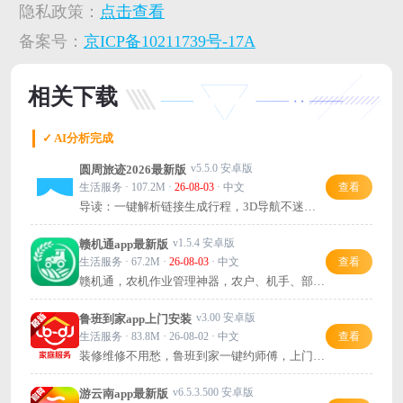
隐私政策：
点击查看
备案号：
京ICP备10211739号-17A
相关下载
✓ AI分析完成
v5.5.0 安卓版
圆周旅迹2026最新版
生活服务 · 107.2M ·
26-08-03
· 中文
查看
导读：一键解析链接生成行程，3D导航不迷
路，旅行规划超简单！
v1.5.4 安卓版
赣机通app最新版
生活服务 · 67.2M ·
26-08-03
· 中文
查看
赣机通，农机作业管理神器，农户、机手、部门
都离不开！
v3.00 安卓版
鲁班到家app上门安装
生活服务 · 83.8M · 26-08-02 · 中文
查看
装修维修不用愁，鲁班到家一键约师傅，上门安
装超省心！
v6.5.3.500 安卓版
游云南app最新版