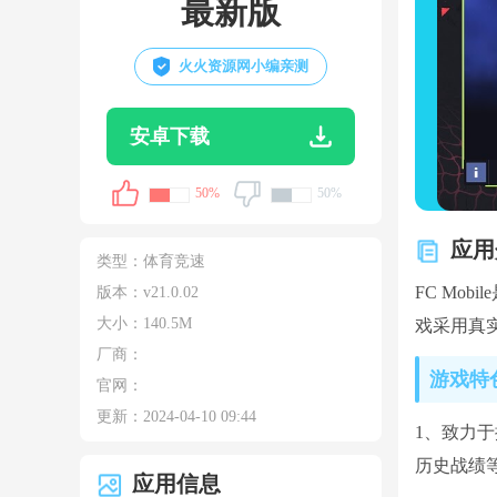
最新版
火火资源网小编亲测
安卓下载
50%
50%
应用
类型：
体育竞速
FC Mo
版本：v21.0.02
大小：
140.5M
戏采用真
厂商：
游戏特
官网：
更新：
2024-04-10 09:44
1、致力
历史战绩
应用信息