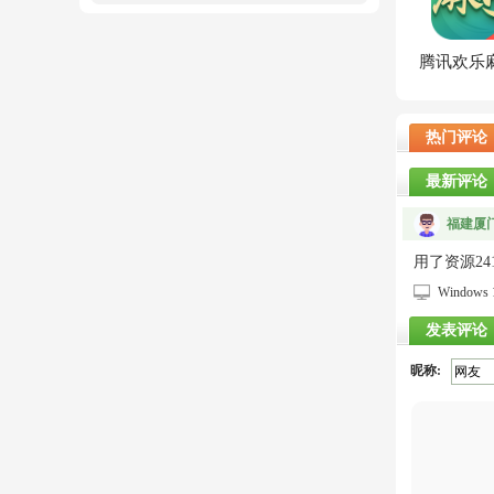
热门评论
最新评论
福建厦门
用了资源2
Windows 
发表评论
昵称: