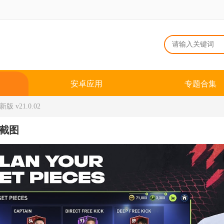
安卓应用
专题合集
版 v21.0.02
截图