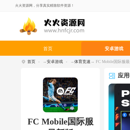
火火资源网，分享真实精致软件资源！
首页
安卓游戏
首页
→
安卓游戏
→
体育竞速
→ FC Mobile国际服最新
应用
FC Mobile国际服