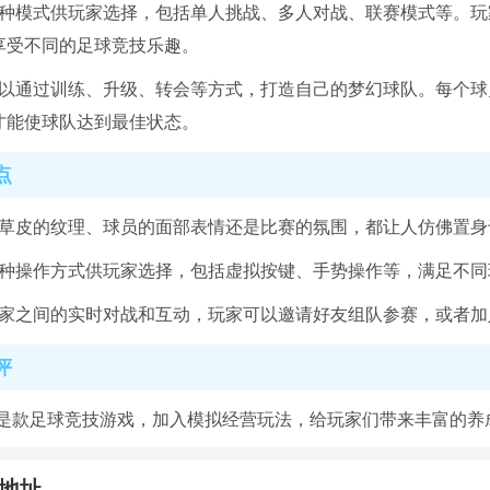
多种模式供玩家选择，包括单人挑战、多人对战、联赛模式等。
享受不同的足球竞技乐趣。
可以通过训练、升级、转会等方式，打造自己的梦幻球队。每个
才能使球队达到最佳状态。
点
是草皮的纹理、球员的面部表情还是比赛的氛围，都让人仿佛置身
多种操作方式供玩家选择，包括虚拟按键、手势操作等，满足不同
玩家之间的实时对战和互动，玩家可以邀请好友组队参赛，或者
评
bile是款足球竞技游戏，加入模拟经营玩法，给玩家们带来丰富
地址