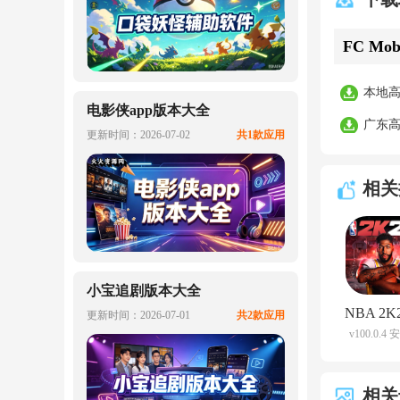
FC Mo
本地
电影侠app版本大全
广东
更新时间：2026-07-02
共1款应用
相关
小宝追剧版本大全
NBA 2K
更新时间：2026-07-01
共2款应用
v100.0.4
游正
相关