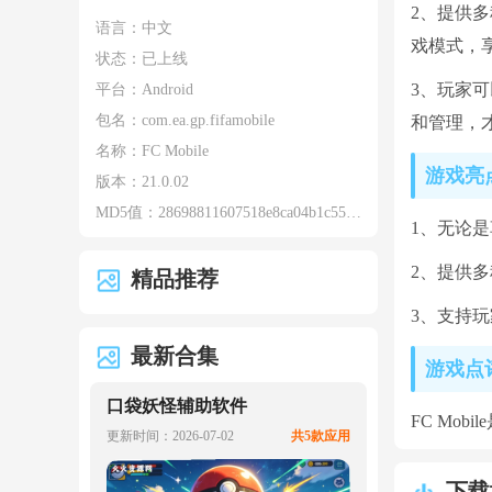
2、提供
语言：中文
戏模式，
状态：已上线
3、玩家
平台：Android
包名：
com.ea.gp.fifamobile
和管理，
名称：
FC Mobile
游戏
亮
版本：
21.0.02
MD5值：
28698811607518e8ca04b1c557f30c4e
1、无论
2、提供
精品推荐
3、支持
最新合集
游戏点
口袋妖怪辅助软件
FC Mo
更新时间：2026-07-02
共5款应用
下载