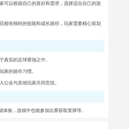
玩家可以根据自己的喜好和需求，选择适合自己的游
球员都有独特的技能和成长路径，玩家需要精心策划
于真实的足球赛场之中。
玩家的操作习惯。
加入公会与其他玩家共同竞技。
的养成体验，游戏中也能参加比赛获取奖牌等。