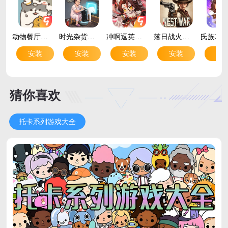
动物餐厅手游最新版v12.30 安卓版
时光杂货店手游最新版v3.5.0 安卓版
冲啊逗英雄最新版v1.0.1 休闲放置闯关手游
落日战火手游官方版v1.0.4 安卓版
安装
安装
安装
安装
安
猜你喜欢
托卡系列游戏大全