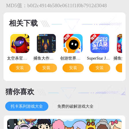
MD5值：
b0f2c4914b580e0611f1f0b7912d3048
相关下载
太空杀官方正版安装v1.79.3.002 安卓版
捕鱼大作战百度版安装包v1.5112 多人联机捕鱼电玩
创游世界官方正版v1.76.2 安卓版
SuperStar JYPnation官方正版v3.31.11 最新版
安装
安装
安装
安装
安
猜你喜欢
托卡系列游戏大全
免费的破解游戏大全