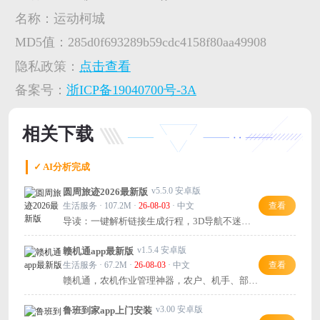
名称：
运动柯城
MD5值：
285d0f693289b59cdc4158f80aa49908
隐私政策：
点击查看
备案号：
浙ICP备19040700号-3A
相关下载
✓ AI分析完成
v5.5.0 安卓版
圆周旅迹2026最新版
生活服务 · 107.2M ·
26-08-03
· 中文
查看
导读：一键解析链接生成行程，3D导航不迷
路，旅行规划超简单！
v1.5.4 安卓版
赣机通app最新版
生活服务 · 67.2M ·
26-08-03
· 中文
查看
赣机通，农机作业管理神器，农户、机手、部门
都离不开！
v3.00 安卓版
鲁班到家app上门安装