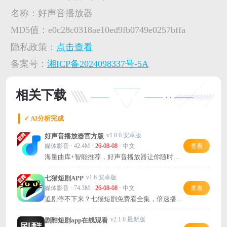
名称：
好声音播放器
MD5值：
e0c28c0318ae10ed9fb0749e0257bffa
隐私政策：
点击查看
备案号：
湘ICP备2024098337号-5A
相关下载
✓ AI分析完成
v1.0.0 安卓版
好声音播放器官方版
媒体影音 · 42.4M ·
26-08-08
· 中文
查看
海量曲库+智能推荐，好声音播放器让你随时畅
听好歌！
v1.6 安卓版
七猫短剧APP
媒体影音 · 74.3M ·
26-08-08
· 中文
查看
追剧停不下来？七猫短剧免费看全集，倍速播放
更过瘾！
v2.1.0 最新版
剧酷短剧app在线观看