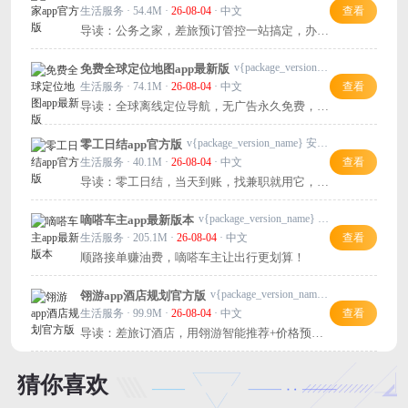
生活服务 · 54.4M ·
26-08-04
· 中文
查看
导读：公务之家，差旅预订管控一站搞定，办公
出差必备神器！
v{package_version_name} 手机版
免费全球定位地图app最新版
生活服务 · 74.1M ·
26-08-04
· 中文
查看
导读：全球离线定位导航，无广告永久免费，出
门有它不迷路。
v{package_version_name} 安卓版
零工日结app官方版
生活服务 · 40.1M ·
26-08-04
· 中文
查看
导读：零工日结，当天到账，找兼职就用它，推
荐！
v{package_version_name} 安卓版
嘀嗒车主app最新版本
生活服务 · 205.1M ·
26-08-04
· 中文
查看
顺路接单赚油费，嘀嗒车主让出行更划算！
v{package_version_name} 最新版
翎游app酒店规划官方版
生活服务 · 99.9M ·
26-08-04
· 中文
查看
导读：差旅订酒店，用翎游智能推荐+价格预
测，省心又省钱！
猜你喜欢