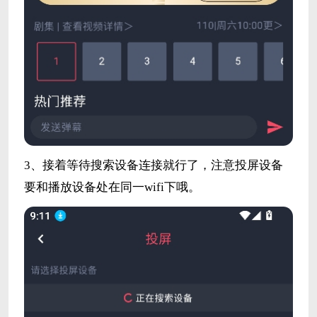
3、接着等待搜索设备连接就行了，注意投屏设备
要和播放设备处在同一wifi下哦。