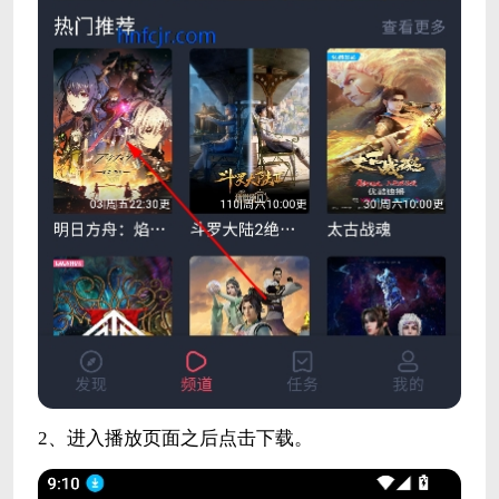
2、进入播放页面之后点击下载。