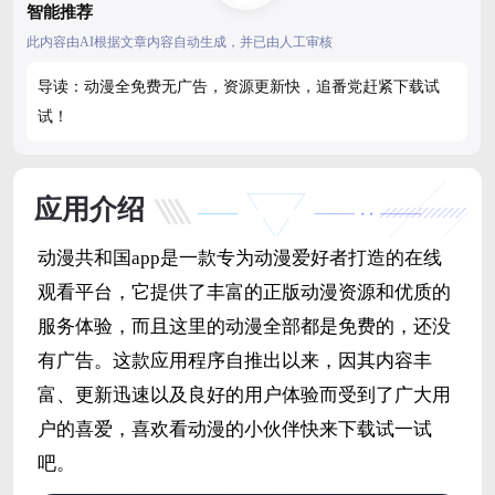
智能推荐
此内容由AI根据文章内容自动生成，并已由人工审核
导读：动漫全免费无广告，资源更新快，追番党赶紧下载试
试！
应用介绍
动漫共和国app是一款专为动漫爱好者打造的在线
观看平台，它提供了丰富的正版动漫资源和优质的
服务体验，而且这里的动漫全部都是免费的，还没
有广告。这款应用程序自推出以来，因其内容丰
富、更新迅速以及良好的用户体验而受到了广大用
户的喜爱，喜欢看动漫的小伙伴快来下载试一试
吧。