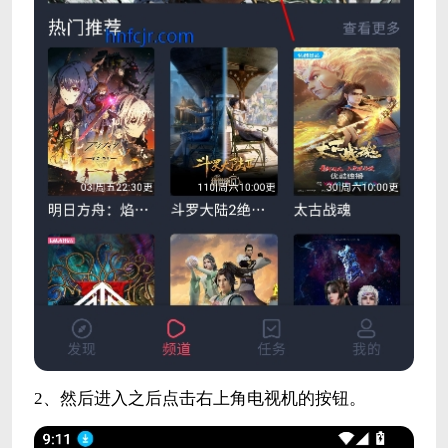
2、然后进入之后点击右上角电视机的按钮。