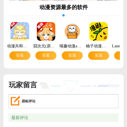
动漫资源最多的软件
动漫共和国免费版下载无广告v1.0.0.8 安卓版
囧次元(原樱花动漫)v1.6.0.3 安卓版
喵趣动漫app官方版本v1.2.5 安卓版
柚子动漫剧场官方正版v2.1.6 免费版
安装
安装
安装
安装
安
玩家留言
跟帖评论
最新评论