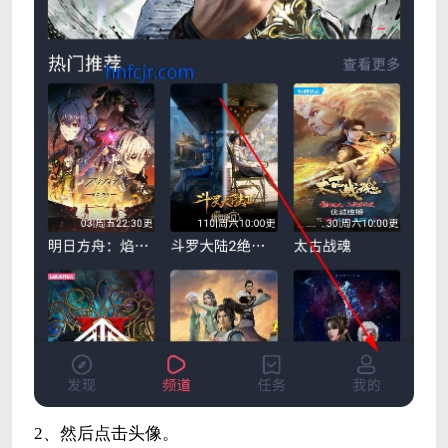
2、然后点击头像。