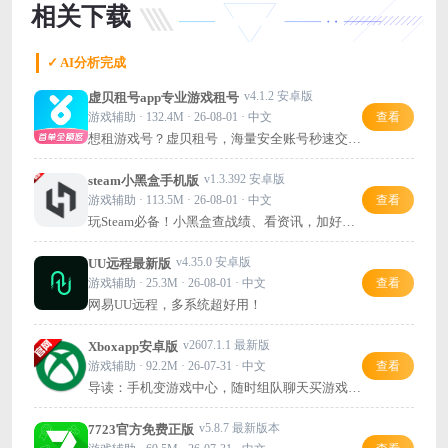
相关下载
✓ AI分析完成
v4.1.2 安卓版
虚贝租号app专业游戏租号
游戏辅助 · 132.4M · 26-08-01 · 中文
查看
想租游戏号？虚贝租号，海量安全账号秒速交
付，省心又靠谱！
v1.3.392 安卓版
steam小黑盒手机版
游戏辅助 · 113.5M · 26-08-01 · 中文
查看
玩Steam必备！小黑盒查战绩、看资讯，加好友
超方便。
v4.35.0 安卓版
UU远程最新版
游戏辅助 · 25.3M · 26-08-01 · 中文
查看
网易UU远程，多系统超好用！
v2607.1.1 最新版
Xboxapp安卓版
游戏辅助 · 92.2M · 26-07-31 · 中文
查看
导读：手机变游戏中心，随时组队聊天买游戏，
Xbox官方应用推荐下载！
v5.8.7 最新版本
7723官方免费正版