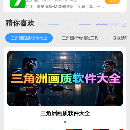
游戏辅助 · 69.5M · 26-07-31 · 中文
查看
导读：海量游戏+MOD修改版，免费下载，一站
式玩到手软！
猜你喜欢
三角洲画质软件大全
三角洲行动辅助工具
游戏助手
三角洲画质软件大全