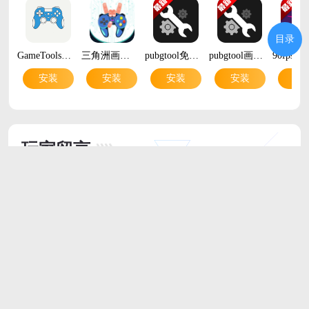
目录
GameTools画质助手v1.2.6 安卓版
三角洲画质修改助手免费版v1.2.9 最新版
pubgtool免费240帧v1.0.8.8 安卓版
pubgtool画质修改器v1.0.8.8 安卓版
安装
安装
安装
安装
安
玩家留言
跟帖评论
最新评论
北京 网友
Vivo_X200_Ultra
用了感觉挺好的，推荐！
2026/6/4 12:06:48
支持
(
0
)
盖楼(回复)