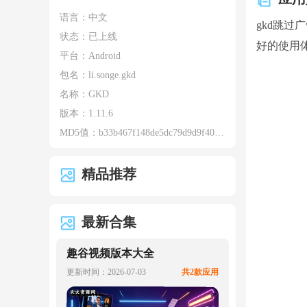
语言：中文
gkd跳
状态：已上线
好的使用
平台：Android
包名：
li.songe.gkd
名称：
GKD
版本：
1.11.6
MD5值：
b33b467f148de5dc79d9d9f4004c7532
精品推荐
最新合集
趣谷视频版本大全
更新时间：2026-07-03
共2款应用