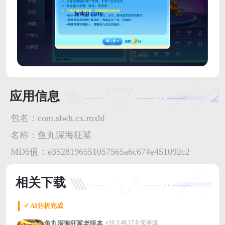
应用信息
包名：
com.slwh.cx.mxhl
名称：
鱼丸深海狂鲨
MD5值：
e3528196551057565a6c674e451092c2
相关下载
✓ AI分析完成
v10.3.48.17.0 安卓版
鱼丸深海狂鲨老版本