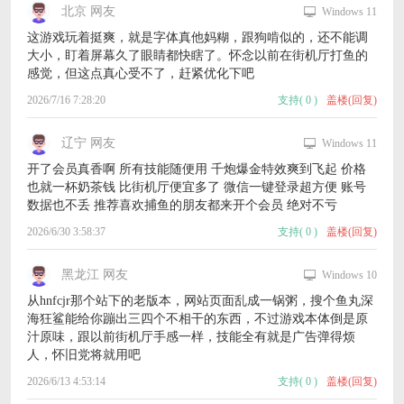
北京 网友
Windows 11
这游戏玩着挺爽，就是字体真他妈糊，跟狗啃似的，还不能调
大小，盯着屏幕久了眼睛都快瞎了。怀念以前在街机厅打鱼的
感觉，但这点真心受不了，赶紧优化下吧
2026/7/16 7:28:20
支持
(
0
)
盖楼(回复)
辽宁 网友
Windows 11
开了会员真香啊 所有技能随便用 千炮爆金特效爽到飞起 价格
也就一杯奶茶钱 比街机厅便宜多了 微信一键登录超方便 账号
数据也不丢 推荐喜欢捕鱼的朋友都来开个会员 绝对不亏
2026/6/30 3:58:37
支持
(
0
)
盖楼(回复)
黑龙江 网友
Windows 10
从hnfcjr那个站下的老版本，网站页面乱成一锅粥，搜个鱼丸深
海狂鲨能给你蹦出三四个不相干的东西，不过游戏本体倒是原
汁原味，跟以前街机厅手感一样，技能全有就是广告弹得烦
人，怀旧党将就用吧
2026/6/13 4:53:14
支持
(
0
)
盖楼(回复)