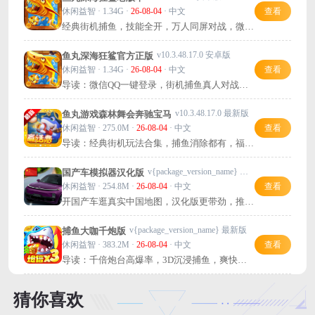
休闲益智 · 1.34G ·
26-08-04
· 中文
查看
经典街机捕鱼，技能全开，万人同屏对战，微信
一键登录畅玩！
v10.3.48.17.0 安卓版
鱼丸深海狂鲨官方正版
休闲益智 · 1.34G ·
26-08-04
· 中文
查看
导读：微信QQ一键登录，街机捕鱼真人对战，
挑战深海狂鲨BOSS！
v10.3.48.17.0 最新版
鱼丸游戏森林舞会奔驰宝马
休闲益智 · 275.0M ·
26-08-04
· 中文
查看
导读：经典街机玩法合集，捕鱼消除都有，福利
多，值得一试！
v{package_version_name} 安卓版
国产车模拟器汉化版
休闲益智 · 254.8M ·
26-08-04
· 中文
查看
开国产车逛真实中国地图，汉化版更带劲，推
荐！
v{package_version_name} 最新版
捕鱼大咖千炮版
休闲益智 · 383.2M ·
26-08-04
· 中文
查看
导读：千倍炮台高爆率，3D沉浸捕鱼，爽快收
益！推荐一试。
猜你喜欢