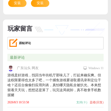
安装
安装
玩家留言
跟帖评论
最新评论
广东汕头 网友
Windows 11
游戏是好游戏，找回当年街机厅那味儿了，打起来确实爽。但
这权限要得也太多了吧，一个捕鱼游戏要读取通讯录和定位干
啥？还后台偷偷扫应用列表，真怕哪天隐私全被扒光。本来想
留着天天玩，想想还是算了，玩完这局就卸，真不敢拿手机数
据赌
2026/8/3 10:53:58
支持
(
0
)
盖楼(回复)