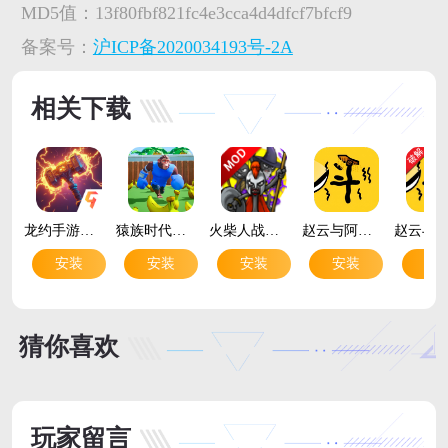
MD5值：
13f80fbf821fc4e3cca4d4dfcf7bfcf9
备案号：
沪ICP备2020034193号-2A
相关下载
龙约手游官方版v1.0.7 安卓版
猿族时代手游官方版v0.89.0 最新版
火柴人战争遗产3内置菜单mod版v2026.5.5025 最新版
赵云与阿斗小游戏app版v1.0.0 安卓版
安装
安装
安装
安装
安
猜你喜欢
玩家留言