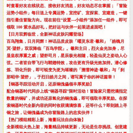
时查看好友在线状态、接收好友消息，好友动态尽在掌握；「冒险
运势小组件」每日送上专属运势，宜挖矿、宜探索、宜建造，一键
指引最佳冒险方向。现在前往“设置—小组件”添加任一组件，即可
领取 100 紫水晶好礼，把好运与伙伴一起装进桌面吧！
【日月双辉临世，全新神话皮肤闪耀登场】
百鸟翔集，日月同辉！神话品质皮肤「曜灵东君·羲和」「皓魄月
冥·望舒」双双降临「百鸟学院」。羲和主日，烈火金光加身，尽
显皇权厚重之威；望舒司月，星辰极光相随，轻盈仙灵之姿动人心
弦。二者皆自带飞行与鞘翅特效，攻击更有升级光效加持。潜心修
炼、羽化升阶，即可蜕变为更为璀璨的「溯雪神迹·羲和」与「刹
那昭华·望舒」，于烈日皓月之间，谱写属于你的神话篇章！
【铜器寻踪活动开启，还原铜傀儡领丰厚奖励】
配合铜器时代同步上线“铜器寻踪”限时活动！冒险家只需挖满指定
数量的铜矿，并成功还原氧化的铜傀儡，即可领取丰厚奖励。在探
索铜器时代全新内容的同时收获满满惊喜，还等什么？即刻踏上寻
铜之旅，让铜傀儡成为你冒险路上的忠实伙伴！
【热门模组精彩上新，海量玩法自由体验】
全新模组火热上架，海量精品持续更新，无论是生存挑战、创意建