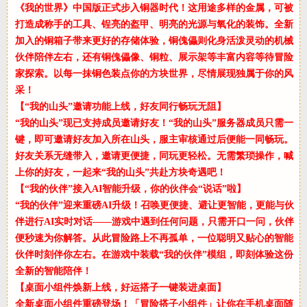
《我的世界》中国版正式步入铜器时代！这用途多样的金属，可被
打造成称手的工具、锃亮的盔甲、明亮的光源与氧化的装饰。全新
加入的铜箱子带来更好的存储体验，铜傀儡则化身活泼灵动的机械
伙伴陪伴左右，还有铜傀儡像、铜粒、展示架等丰富内容等待冒险
家探索。以每一抹铜色装点你的方块世界，尽情展现独属于你的风
采！
【“我的山头”邀请功能上线，好友同行畅玩无阻】
“我的山头”现已支持成员邀请好友！“我的山头”服务器成员只需一
键，即可邀请好友加入所在山头，服主审核通过后便能一同畅玩。
好友关系无缝带入，邀请更便捷，同玩更轻松。无需繁琐操作，喊
上你的好友，一起来“我的山头”共赴方块奇遇吧！
【“我的伙伴”接入AI智能升级，你的伙伴会“说话”啦】
“我的伙伴”迎来重磅AI升级！召唤更便捷、避让更智能，更能与伙
伴进行AI实时对话——游戏中遇到任何问题，只需开口一问，伙伴
便秒速为你解答。从此冒险路上不再孤单，一位聪明又贴心的智能
伙伴时刻伴你左右。在游戏中装载“我的伙伴”模组，即刻体验这份
全新的智能陪伴！
【桌面小组件焕新上线，好运搭子一键装进桌面】
全新桌面小组件重磅登场！「冒险搭子小组件」让你在手机桌面随