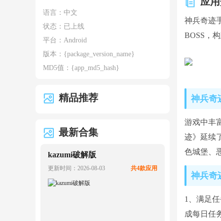
应用
语言：中文
神兵奇迹
状态：已上线
BOSS
平台：Android
版本：
{package_version_name}
MD5值：
{app_md5_hash}
精品推荐
神兵奇
游戏中丰
最新合集
迹》延续
色城堡、
kazumi破解版
更新时间：2026-08-03
共4款应用
神兵奇
1、满足
成每日任