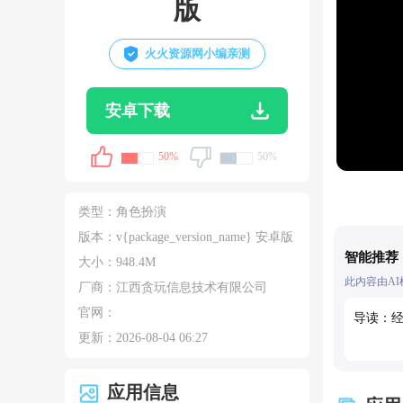
版
火火资源网小编亲测
安卓下载
50%
50%
类型：
角色扮演
版本：v{package_version_name} 安卓版
智能推荐
大小：
948.4M
此内容由A
厂商：江西贪玩信息技术有限公司
官网：
导读：
更新：
2026-08-04 06:27
应用信息