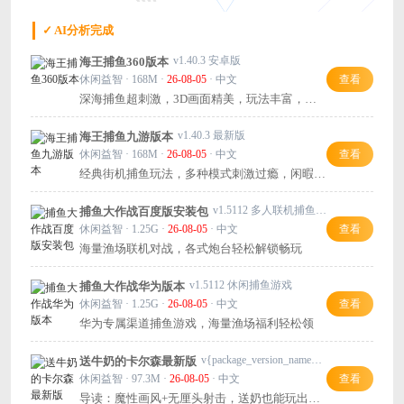
✓ AI分析完成
v1.40.3 安卓版
海王捕鱼360版本
休闲益智 · 168M ·
26-08-05
· 中文
查看
深海捕鱼超刺激，3D画面精美，玩法丰富，快
来试试吧！
v1.40.3 最新版
海王捕鱼九游版本
休闲益智 · 168M ·
26-08-05
· 中文
查看
经典街机捕鱼玩法，多种模式刺激过瘾，闲暇时
不妨一试！
v1.5112 多人联机捕鱼电玩
捕鱼大作战百度版安装包
休闲益智 · 1.25G ·
26-08-05
· 中文
查看
海量渔场联机对战，各式炮台轻松解锁畅玩
v1.5112 休闲捕鱼游戏
捕鱼大作战华为版本
休闲益智 · 1.25G ·
26-08-05
· 中文
查看
华为专属渠道捕鱼游戏，海量渔场福利轻松领
v{package_version_name} 安卓版
送牛奶的卡尔森最新版
休闲益智 · 97.3M ·
26-08-05
· 中文
查看
导读：魔性画风+无厘头射击，送奶也能玩出新