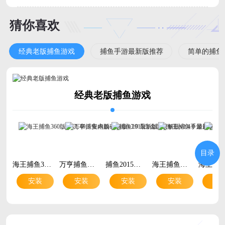
花样，解压又上瘾！
猜你喜欢
经典老版捕鱼游戏
捕鱼手游最新版推荐
简单的捕鱼
经典老版捕鱼游戏
目录
海王捕鱼360版本v1.40.3 安卓版
万亨捕鱼内购破解版v3.9 最新版
捕鱼2015白金版破解版v1.4.0 最新版
海王捕鱼手游最新版本v1.40.2 安卓版
安装
安装
安装
安装
安