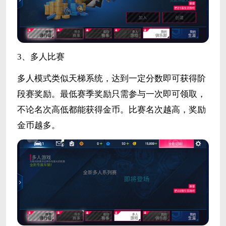
3、多人比赛
多人模式类似天梯系统，达到一定分数即可获得阶
段赛奖励。最低赛季奖励只需参与一次即可领取，
不论名次高低都能获得金币。比赛名次越高，奖励
金币越多。