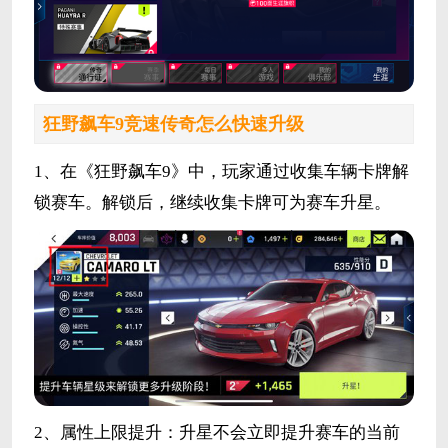
狂野飙车9竞速传奇怎么快速升级
1、在《狂野飙车9》中，玩家通过收集车辆卡牌解
锁赛车。解锁后，继续收集卡牌可为赛车升星。
2、属性上限提升：升星不会立即提升赛车的当前