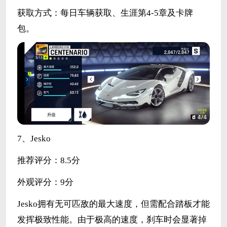
获取方式：每日车辆获取、生涯第4-5章及卡牌
包。
7、Jesko
推荐评分：8.5分
外观评分：9分
Jesko拥有无可匹敌的最大速度，但需配合踏板才能
发挥极致性能。由于极高的速度，刹车时会显著掉