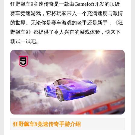
狂野飙车9竞速传奇是一款由Gameloft开发的顶级
赛车竞速游戏，它将玩家带入一个充满速度与激情
的世界。无论你是赛车游戏的老手还是新手，《狂
野飙车9》都提供了令人兴奋的游戏体验，快来下
载试一试吧。
狂野飙车9竞速传奇手游介绍