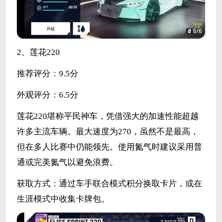
2、莲花220
推荐评分：9.5分
外观评分：6.5分
莲花220堪称平民神车，凭借强大的加速性能超越
许多主流车辆。最大速度为270，虽然不是最高，
但在多人比赛中仍能领先。使用氮气时建议采用普
通或完美氮气以避免浪费。
获取方式：通过车手联合模式积分换取卡片，或在
生涯模式中收集卡牌包。