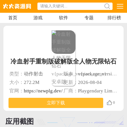
首页
游戏
软件
专题
排行榜
冷血射手重制版破解版全人物无限钻石
类型：
动作射击
版本：
v{package_version_name} 安卓版
大小：
272.2M
更新：
2026-08-04
官网：
https://newplg.dev/
厂商：
Playgendary Limited
立即下载
0
应用截图