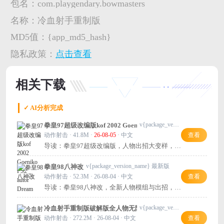
包名：
com.playgendary.bowmasters
名称：
冷血射手重制版
MD5值：
{app_md5_hash}
隐私政策：
点击查看
相关下载
✓ AI分析完成
v{package_version_name} 最新版
拳皇97超级改编版kof 2002 Goeniko PS2 _ autor Dream
动作射击 · 41.8M ·
26-08-05
· 中文
查看
导读：拳皇97超级改编版，人物出招大变样，格
斗更带感，推荐试试！
v{package_version_name} 最新版
拳皇98八神改
动作射击 · 52.3M · 26-08-04 · 中文
查看
导读：拳皇98八神改，全新人物模组与出招，体
验不一样的格斗！
v{package_version_name} 安卓版
冷血射手重制版破解版全人物无限钻石
动作射击 · 272.2M · 26-08-04 · 中文
查看