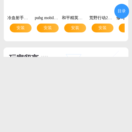
目录
冷血射手重制版破解版全人物无限钻石v{package_version_name} 安卓版
pubg mobile官方正版v4.5.0 安卓版
和平精英手游官方正版v1.37.10 安卓版
荒野行动2026最新版v1.340.650117 安卓版
安装
安装
安装
安装
安
玩家留言
跟帖评论
最新评论
山东济南广电网 网友
Meizu_PRO 7 Plus
真的是破解版，玩着挺有意思的
2025/3/18 17:58:27
支持
(
0
)
盖楼(回复)