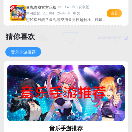
关小游戏！
v10.3.48.15.0 安卓版
鱼丸游戏官方正版
休闲益智 · 275.0M · 26-07-30 · 中文
查看
想轻松对战？鱼丸游戏捕鱼竞技超解压，试试
吧！
猜你喜欢
音乐手游推荐
音乐手游推荐