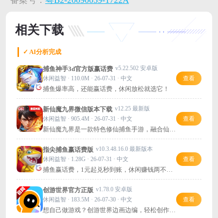
相关下载
✓ AI分析完成
v5.22.502 安卓版
捕鱼神手3d官方版赢话费
休闲益智 · 110.0M · 26-07-31 · 中文
查看
捕鱼爆率高，还能赢话费，休闲放松就选它！
v12.25 最新版
新仙魔九界微信版本下载
休闲益智 · 905.4M · 26-07-31 · 中文
查看
新仙魔九界是一款特色修仙捕鱼手游，融合仙侠
画风与捕鱼玩法，拥有超高爆率与多样BOSS挑
战，玩法趣味十足
v10.3.48.16.0 最新版本
指尖捕鱼赢话费版
休闲益智 · 1.28G · 26-07-31 · 中文
查看
捕鱼赢话费，1元起兑秒到账，休闲赚钱两不
误！
v1.78.0 安卓版
创游世界官方正版
休闲益智 · 183.5M · 26-07-30 · 中文
查看
想自己做游戏？创游世界边画边编，轻松创作闯