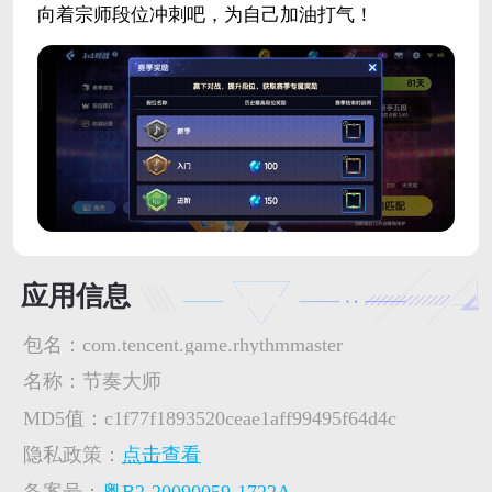
向着宗师段位冲刺吧，为自己加油打气！
应用信息
包名：
com.tencent.game.rhythmmaster
名称：
节奏大师
MD5值：
c1f77f1893520ceae1aff99495f64d4c
隐私政策：
点击查看
备案号：
粤B2-20090059-1722A