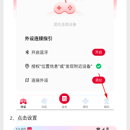
2、点击设置