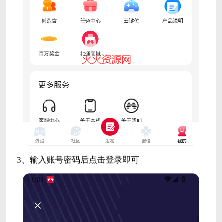
3、输入账号密码后点击登录即可