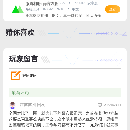
vv5.5.31.07292023 安卓版
微购相册app官方版
系统工具 · 163.7M · 26-08-02 · 中文
查看
推荐微商相册，图文共享一键转发，团队协作超
高效！
猜你喜欢
玩家留言
跟帖评论
最新评论
江苏苏州 网友
Windows 11
全网对比了一圈，就这儿下的幕布最正宗！之前在其他地方装
的要么闪退要么功能不全，这个版本用起来丝滑得很，思维导
图整理笔记真的爽，工作学习都离不开它了，兄弟们冲就完事