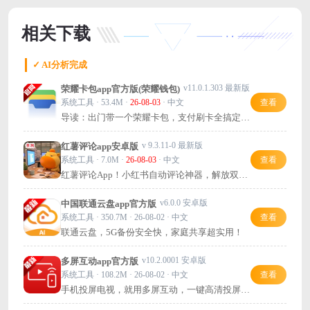
相关下载
✓ AI分析完成
v11.0.1.303 最新版
荣耀卡包app官方版(荣耀钱包)
系统工具 · 53.4M ·
26-08-03
· 中文
查看
导读：出门带一个荣耀卡包，支付刷卡全搞定，
方便又省心。
v 9.3.11-0 最新版
红薯评论app安卓版
系统工具 · 7.0M ·
26-08-03
· 中文
查看
红薯评论App！小红书自动评论神器，解放双
手。自定义评论数量与刷新间隔，操作极简，轻
松实现自动评论获客。
v6.0.0 安卓版
中国联通云盘app官方版
系统工具 · 350.7M · 26-08-02 · 中文
查看
联通云盘，5G备份安全快，家庭共享超实用！
v10.2.0001 安卓版
多屏互动app官方版
系统工具 · 108.2M · 26-08-02 · 中文
查看
手机投屏电视，就用多屏互动，一键高清投屏
+智能遥控，超方便！