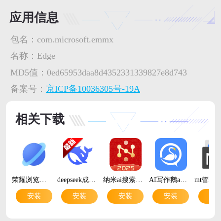
应用信息
包名：
com.microsoft.emmx
名称：
Edge
MD5值：
0ed65953daa8d4352331339827e8d743
备案号：
京ICP备10036305号-19A
相关下载
荣耀浏览器v3.6.1.301 荣耀自研极速安全手机浏览器
deepseek成人版v2.2.1 安卓版
纳米ai搜索满血版v5.4.0 安卓版
AI写作鹅app智能写作v1.0.40 安卓版
安装
安装
安装
安装
安