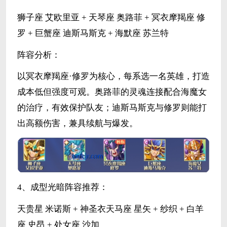
狮子座 艾欧里亚 + 天琴座 奥路菲 + 冥衣摩羯座 修
罗 + 巨蟹座 迪斯马斯克 + 海默座 苏兰特
阵容分析：
以冥衣摩羯座·修罗为核心，每系选一名英雄，打造
成本低但强度可观。奥路菲的灵魂连接配合海魔女
的治疗，有效保护队友；迪斯马斯克与修罗则能打
出高额伤害，兼具续航与爆发。
4、成型光暗阵容推荐：
天贵星 米诺斯 + 神圣衣天马座 星矢 + 纱织 + 白羊
座 史昂 + 处女座 沙加