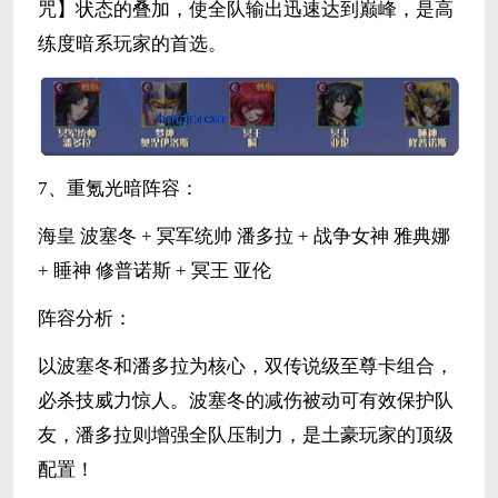
咒】状态的叠加，使全队输出迅速达到巅峰，是高
练度暗系玩家的首选。
7、重氪光暗阵容：
海皇 波塞冬 + 冥军统帅 潘多拉 + 战争女神 雅典娜
+ 睡神 修普诺斯 + 冥王 亚伦
阵容分析：
以波塞冬和潘多拉为核心，双传说级至尊卡组合，
必杀技威力惊人。波塞冬的减伤被动可有效保护队
友，潘多拉则增强全队压制力，是土豪玩家的顶级
配置！