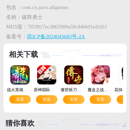
包名：
com.cx.pzys.aligames
名称：
破阵勇士
MD5值：
7f53917ec3865989a59c846bf1ed1f61
备案号：
琼ICP备2024043683号-2A
相关下载
战火英雄传奇手游最新版v4 安卓版
原神国际服官方版Genshin Impactv6.7.0_45486583_45768959 最新版
傲世斩刀传奇手游官方版v1.0.2 热血复古传奇手游
魔盒之战手游官方版v1.0.2 策略闯关手游
安装
安装
安装
安装
安
猜你喜欢